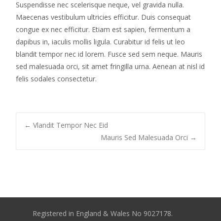
Suspendisse nec scelerisque neque, vel gravida nulla.
Maecenas vestibulum ultricies efficitur. Duis consequat
congue ex nec efficitur. Etiam est sapien, fermentum a
dapibus in, iaculis mollis ligula. Curabitur id felis ut leo
blandit tempor nec id lorem. Fusce sed sem neque. Mauris
sed malesuada orci, sit amet fringilla urna. Aenean at nisl id
felis sodales consectetur.
Post
←
Vlandit Tempor Nec Eid
Mauris Sed Malesuada Orci
→
navigation
Registered in England & Wales No 9027178.