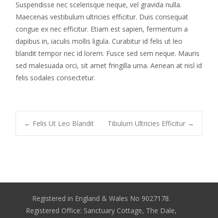
Suspendisse nec scelerisque neque, vel gravida nulla.
Maecenas vestibulum ultricies efficitur. Duis consequat
congue ex nec efficitur. Etiam est sapien, fermentum a
dapibus in, iaculis mollis ligula. Curabitur id felis ut leo
blandit tempor nec id lorem. Fusce sed sem neque. Mauris
sed malesuada orci, sit amet fringilla urna. Aenean at nisl id
felis sodales consectetur.
Post
←
Felis Ut Leo Blandit
Tibulum Ultricies Efficitur
→
navigation
Registered in England & Wales No 9027178.
Registered Office: Sanctuary Cottage, The Dale,